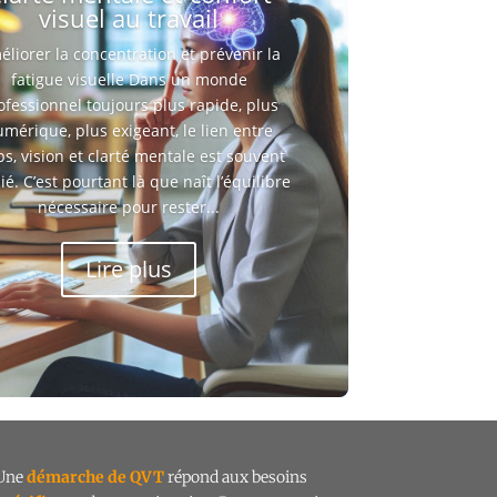
visuel au travail
liorer la concentration et prévenir la
fatigue visuelle Dans un monde
ofessionnel toujours plus rapide, plus
mérique, plus exigeant, le lien entre
ps, vision et clarté mentale est souvent
ié. C’est pourtant là que naît l’équilibre
nécessaire pour rester...
Lire plus
Une
démarche de QVT
répond aux besoins