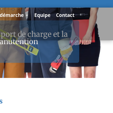
 démarche
Equipe
Contact
e port de charge et la
anutention
s