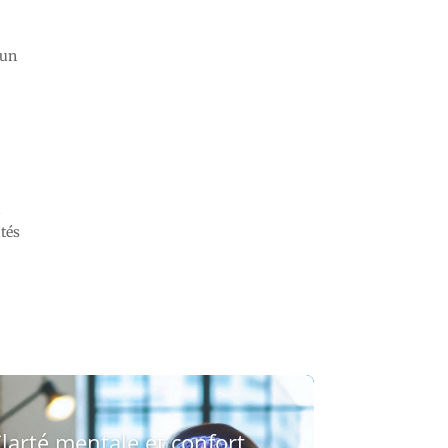
cun
a
ités
larté mentale et confort