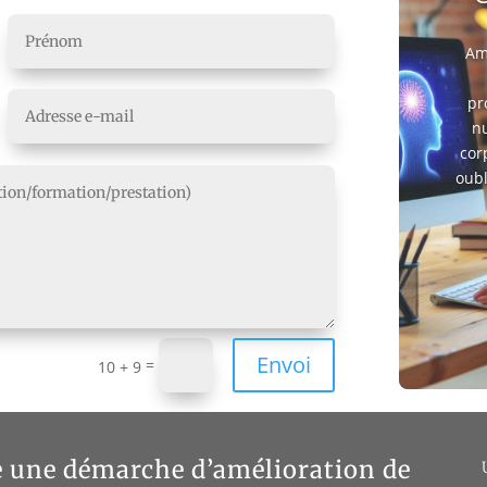
Amé
pr
nu
cor
oubl
Envoi
=
10 + 9
e une démarche d’amélioration de