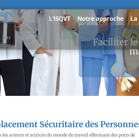
L’ISQVT
Notre approche
La
Faciliter l
m
placement Sécuritaire des Personne
les acteurs et actrices du monde du travail effectuant des ports de