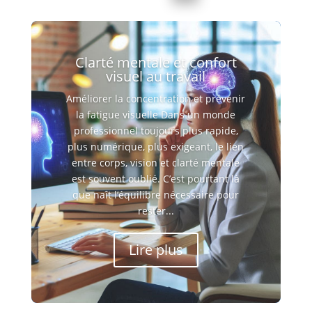
Clarté mentale et confort
visuel au travail
Améliorer la concentration et prévenir
la fatigue visuelle Dans un monde
professionnel toujours plus rapide,
plus numérique, plus exigeant, le lien
entre corps, vision et clarté mentale
est souvent oublié. C’est pourtant là
que naît l’équilibre nécessaire pour
rester...
Lire plus