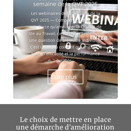
semaine de la QVT 2025
Les webinaires de la Semaine de la
QVT 2025 — Comprendre, partager,
agir Parce qu’améliorer la Qualité de
Vie au Travail, ce n’est pas seulement
une question de bien-être individuel
:C’est un enjeu collectif qui engage la
santé, l’efficacité et la performance
durable...
Lire plus
Le choix de mettre en place
une démarche d’amélioration