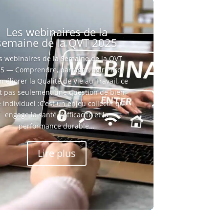
Les webinaires de la
semaine de la QVT 2025
s webinaires de la Semaine de la QVT
5 — Comprendre, partager, agir Parce
méliorer la Qualité de Vie au Travail, ce
st pas seulement une question de bien-
 individuel :C’est un enjeu collectif qui
engage la santé, l’efficacité et la
performance durable...
Lire plus