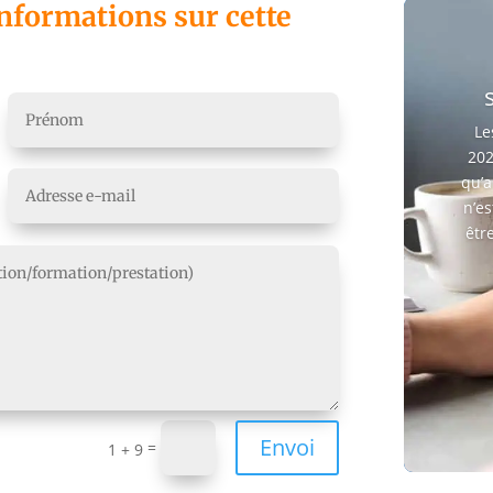
informations sur cette
Le
202
qu’a
n’e
être
Envoi
=
1 + 9