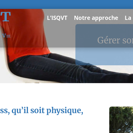
L’ISQVT
Notre approche
La
Gérer son
s, qu’il soit physique,